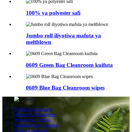
100% ya polyester safi
Jumbo roll iliyotiwa mafuta ya
meltblown
0609 Green Bag Cleanroom kuifuta
0609 Blue Bag Cleanroom wipes
Wasifu wa kampuni
Historia ya Maendeleo
Wateja wa Ushirika
Utamaduni wa ushirika
Picha ya kampuni