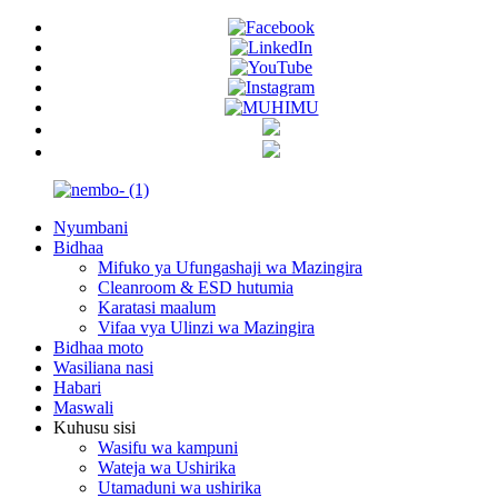
Nyumbani
Bidhaa
Mifuko ya Ufungashaji wa Mazingira
Cleanroom & ESD hutumia
Karatasi maalum
Vifaa vya Ulinzi wa Mazingira
Bidhaa moto
Wasiliana nasi
Habari
Maswali
Kuhusu sisi
Wasifu wa kampuni
Wateja wa Ushirika
Utamaduni wa ushirika