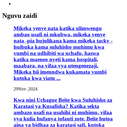
Nguvu zaidi
Mikeka yenye nata katika ulimwengu
ambao usafi ni mkubwa, mikeka yenye
nata -pia hujulikana kama mikeka tacky -
huibuka kama suluhisho muhimu kwa
vumbi na udhibiti wa uchafu, haswa
katika maeneo nyeti kama hospitali,
maabara, na vifaa vya utengenezaji.
Mikeka hii imeundwa kukamata vumbi
kutoka kwa viatu ...
29
Nov .2024
Kwa nini Uchague Beite kwa Suluhisho za
Karatasi ya Kusafisha? Katika sekta
ambazo usafi na usahihi ni muhimu, vifaa
vya kulia hufanya tofauti zote. Beite hutoa
aina ya bidhaa za karatasi safi, kutoka