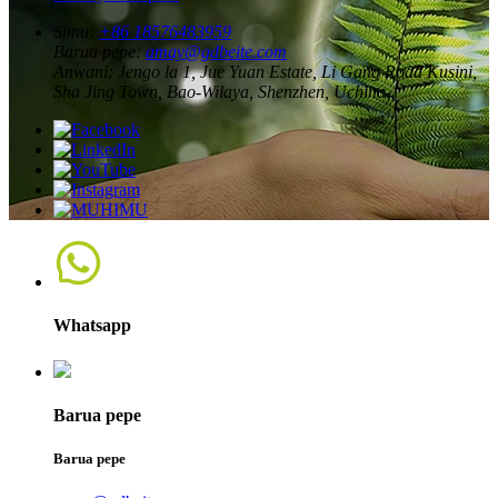
Simu:
+86 18576483959
Barua pepe:
amay@gdbeite.com
Anwani:
Jengo la 1, Jue Yuan Estate, Li Gang Road Kusini,
Sha Jing Town, Bao-Wilaya, Shenzhen, Uchina.
Whatsapp
Barua pepe
Barua pepe