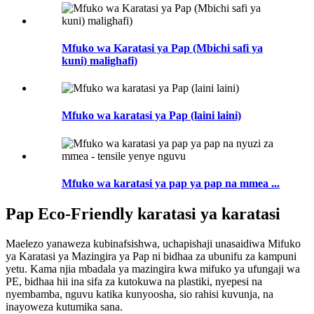
Mfuko wa Karatasi ya Pap (Mbichi safi ya
kuni) malighafi)
Mfuko wa karatasi ya Pap (laini laini)
Mfuko wa karatasi ya pap ya pap na mmea ...
Pap Eco-Friendly karatasi ya karatasi
Maelezo yanaweza kubinafsishwa, uchapishaji unasaidiwa Mifuko
ya Karatasi ya Mazingira ya Pap ni bidhaa za ubunifu za kampuni
yetu. Kama njia mbadala ya mazingira kwa mifuko ya ufungaji wa
PE, bidhaa hii ina sifa za kutokuwa na plastiki, nyepesi na
nyembamba, nguvu katika kunyoosha, sio rahisi kuvunja, na
inayoweza kutumika sana.