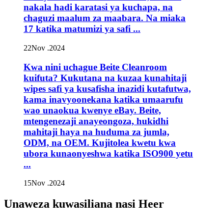
nakala hadi karatasi ya kuchapa, na
chaguzi maalum za maabara. Na miaka
17 katika matumizi ya safi ...
22
Nov .2024
Kwa nini uchague Beite Cleanroom
kuifuta? Kukutana na kuzaa kunahitaji
wipes safi ya kusafisha inazidi kutafutwa,
kama inavyoonekana katika umaarufu
wao unaokua kwenye eBay. Beite,
mtengenezaji anayeongoza, hukidhi
mahitaji haya na huduma za jumla,
ODM, na OEM. Kujitolea kwetu kwa
ubora kunaonyeshwa katika ISO900 yetu
...
15
Nov .2024
Unaweza kuwasiliana nasi Heer