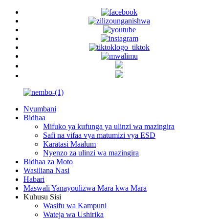
Nyumbani
Bidhaa
Mifuko ya kufunga ya ulinzi wa mazingira
Safi na vifaa vya matumizi vya ESD
Karatasi Maalum
Nyenzo za ulinzi wa mazingira
Bidhaa za Moto
Wasiliana Nasi
Habari
Maswali Yanayoulizwa Mara kwa Mara
Kuhusu Sisi
Wasifu wa Kampuni
Wateja wa Ushirika