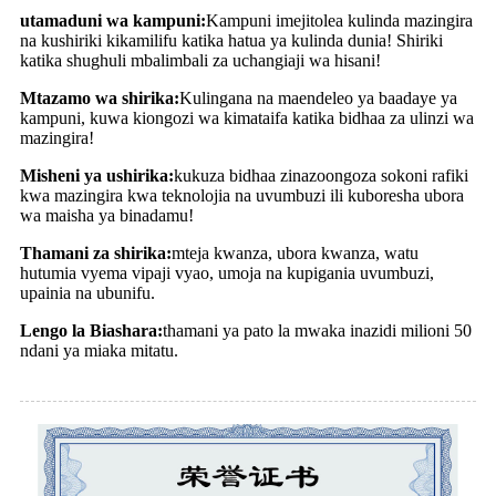
utamaduni wa kampuni:
Kampuni imejitolea kulinda mazingira
na kushiriki kikamilifu katika hatua ya kulinda dunia! Shiriki
katika shughuli mbalimbali za uchangiaji wa hisani!
Mtazamo wa shirika:
Kulingana na maendeleo ya baadaye ya
kampuni, kuwa kiongozi wa kimataifa katika bidhaa za ulinzi wa
mazingira!
Misheni ya ushirika:
kukuza bidhaa zinazoongoza sokoni rafiki
kwa mazingira kwa teknolojia na uvumbuzi ili kuboresha ubora
wa maisha ya binadamu!
Thamani za shirika:
mteja kwanza, ubora kwanza, watu
hutumia vyema vipaji vyao, umoja na kupigania uvumbuzi,
upainia na ubunifu.
Lengo la Biashara:
thamani ya pato la mwaka inazidi milioni 50
ndani ya miaka mitatu.