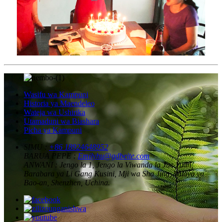
Wasifu wa Kampuni
Historia ya Maendeleo
Wateja wa Ushirika
Utamaduni wa Biashara
Picha ya Kampuni
SIMU :
+86 18924648952
BARUA PEPE :
Emilyhu@gdbeite.com
ANWANI :
Jengo la 1, Jengo la Viwanda la Jue Yuan,
Barabara ya Li Gang Kusini, Mji wa Sha Jing, Wilaya ya
Bao-an, Shenzhen, Uchina.