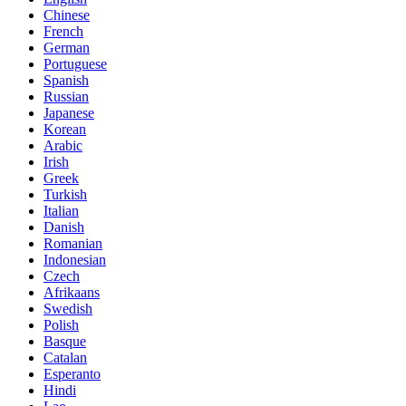
Chinese
French
German
Portuguese
Spanish
Russian
Japanese
Korean
Arabic
Irish
Greek
Turkish
Italian
Danish
Romanian
Indonesian
Czech
Afrikaans
Swedish
Polish
Basque
Catalan
Esperanto
Hindi